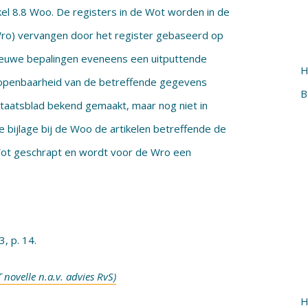
tikel 8.8 Woo. De registers in de Wot worden in de
Wro) vervangen door het register gebaseerd op
euwe bepalingen eveneens een uitputtende
H
 openbaarheid van de betreffende gegevens
B
Staatsblad bekend gemaakt, maar nog niet in
e bijlage bij de Woo de artikelen betreffende de
 Wot geschrapt en wordt voor de Wro een
, p. 14.
novelle n.a.v. advies RvS)
H