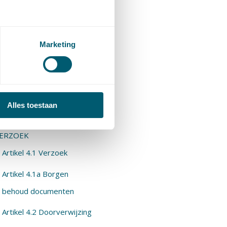
Artikel 3.4 Openbaarheid
bij zwaarwegend
algemeen belang
Marketing
Artikel 3.5
Openbaarheidsparagraaf
OOFDSTUK 4.
Alles toestaan
PENBAARMAKING OP
ERZOEK
Artikel 4.1 Verzoek
Artikel 4.1a Borgen
behoud documenten
Artikel 4.2 Doorverwijzing