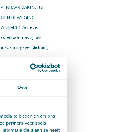
PENBAARMAKING UIT
IGEN BEWEGING
Artikel 3.1 Actieve
openbaarmaking als
inspanningsverplichting
Artikel 3.3 Actieve
openbaarmaking van
categorieën informatie
Over
Artikel 3.3a Actieve
openbaarmaking in de
vorm van overzichten
 media te bieden en om ons
ze partners voor social
Artikel 3.3b
nformatie die u aan ze heeft