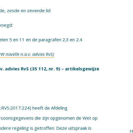
rde, zesde en zevende lid
evoegd:
elen 5 en 11 en de paragrafen 2.3 en 2.4
vW novelle n.a.v. advies RvS)
 advies RvS (35 112, nr. 9) – artikelsgewijze
L:RVS:2017:224) heeft de Afdeling
ersoonsgegevens die zijn opgenomen de Wet op
ndere regeling is getroffen. Deze uitspraak is
H