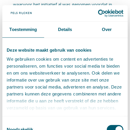
waarvoor het initiatief al was genomen voordat in
de Woo sprake was van een meerjarenplan, zijn
belangrijk, maar daarnaast is het ook van belang dat
Toestemming
Details
Over
dergelijke informatie vervolgens toegankelijk wordt
gemaakt. Een ander voorbeeld is dat in de
Deze website maakt gebruik van cookies
uitvoeringstoetsen vaak wordt uitgegaan van het
We gebruiken cookies om content en advertenties te
lakken van actief openbaar te maken documenten.
personaliseren, om functies voor social media te bieden
en om ons websiteverkeer te analyseren. Ook delen we
De initiatiefnemers kunnen zich voorstellen dat dit
informatie over uw gebruik van onze site met onze
bij grote aantallen een dure exercitie is. Zij gaan er
partners voor social media, adverteren en analyse. Deze
echter van uit dat, wanneer bij een beschikking of
partners kunnen deze gegevens combineren met andere
informatie die u aan ze heeft verstrekt of die ze hebben
een oordeel naar aanleiding van een klacht
verzameld op basis van uw gebruik van hun services.
persoonsgegevens vooraf als zodanig worden
gemarkeerd, de openbaar te maken versie
Toestemmingsselectie
Noodzakelijk